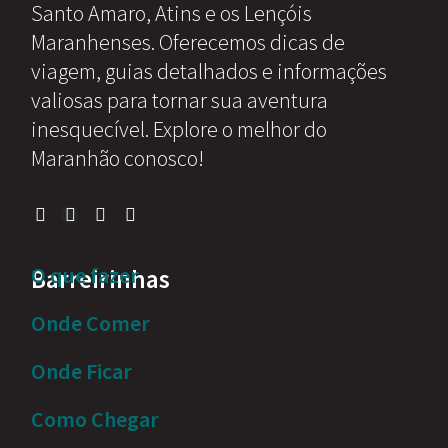
Santo Amaro, Atins e os Lençóis
Maranhenses. Oferecemos dicas de
viagem, guias detalhados e informações
valiosas para tornar sua aventura
inesquecível. Explore o melhor do
Maranhão conosco!
O que fazer
Barreirinhas
Onde Comer
Onde Ficar
Como Chegar