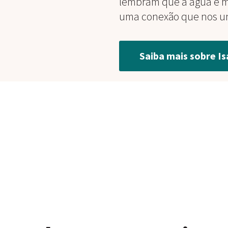
lembram que a água é m
uma conexão que nos un
Saiba mais sobre Is