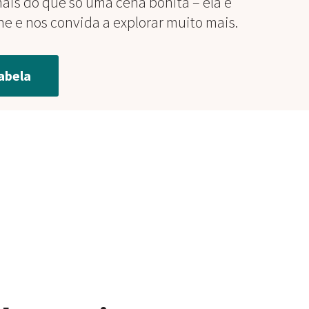
ais do que só uma cena bonita – ela é
e e nos convida a explorar muito mais.
abela