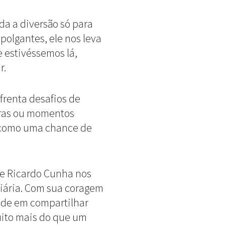
oda a diversão só para
mpolgantes, ele nos leva
 estivéssemos lá,
r.
nfrenta desafios de
oras ou momentos
 como uma chance de
 e Ricardo Cunha nos
diária. Com sua coragem
ade em compartilhar
uito mais do que um