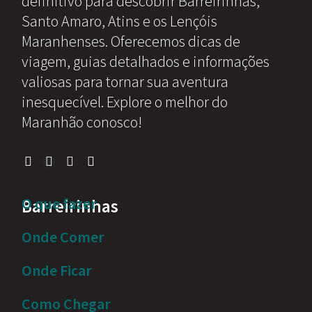
definitivo para descobrir Barreirinhas,
Santo Amaro, Atins e os Lençóis
Maranhenses. Oferecemos dicas de
viagem, guias detalhados e informações
valiosas para tornar sua aventura
inesquecível. Explore o melhor do
Maranhão conosco!
O que fazer
Barreirinhas
Onde Comer
Onde Ficar
Como Chegar