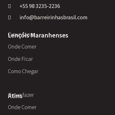
+55 98 3235-2236
info@barreirinhasbrasil.com
O que fazer
Lençóis Maranhenses
Onde Comer
Onde Ficar
Como Chegar
O que fazer
Atins
Onde Comer